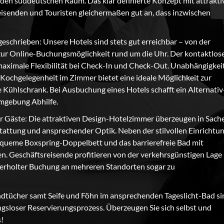
den süddeutschen Raum. Das klar definierte Konzept mit attrakti
isenden und Touristen gleichermaßen gut an, dass inzwischen
geschrieben: Unsere Hotels sind stets gut erreichbar – von der
 zur Online-Buchungsmöglichkeit rund um die Uhr. Der kontaktlos
ximale Flexibilität bei Check-In und Check-Out. Unabhängigkeit
 Kochgelegenheit im Zimmer bietet eine ideale Möglichkeit zur
Kühlschrank. Bei Ausbuchung eines Hotels schafft ein Alternativ
mgebung Abhilfe.
 Gäste: Die attraktiven Design-Hotelzimmer überzeugen in Sach
ttung und ansprechender Optik. Neben der stilvollen Einrichtu
equeme Boxspring-Doppelbett und das barrierefreie Bad mit
 Geschäftsreisende profitieren von der verkehrsgünstigen Lage
ederholter Buchung an mehreren Standorten sogar zu
ndtücher samt Seife und Föhn im ansprechenden Tageslicht-Bad si
ngsloser Reservierungsprozess. Überzeugen Sie sich selbst und
s!