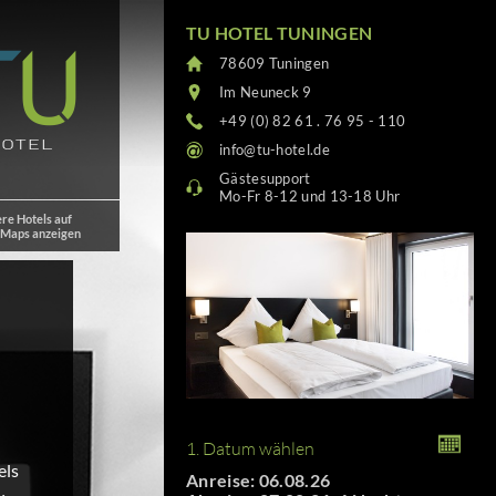
TU HOTEL TUNINGEN
78609 Tuningen
Im Neuneck 9
+49 (0) 82 61 . 76 95 - 110
info@tu-hotel.de
Gästesupport
Mo-Fr 8-12 und 13-18 Uhr
re Hotels auf
 Maps anzeigen
1. Datum wählen
els
Anreise: 06.08.26