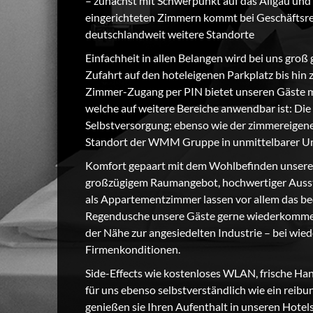
– zunächst mit Schwerpunkt auf das Allgäu und 
eingerichteten Zimmern kommt bei Geschäftsre
deutschlandweit weitere Standorte
Einfachheit in allen Belangen wird bei uns groß 
Zufahrt auf den hoteleigenen Parkplatz bis hin
Zimmer-Zugang per PIN bietet unseren Gäste ma
welche auf weitere Bereiche anwendbar ist: Die
Selbstversorgung; ebenso wie der zimmereigene 
Standort der WMM Gruppe in unmittelbarer U
Komfort gepaart mit dem Wohlbefinden unserer
großzügigem Raumangebot, hochwertiger Aussta
als Appartementzimmer lassen vor allem das b
Regendusche unsere Gäste gerne wiederkommen.
der Nähe zur angesiedelten Industrie – bei wi
Firmenkonditionen.
Side-Effects wie kostenloses WLAN, frische Ha
für uns ebenso selbstverständlich wie ein reibu
genießen sie Ihren Aufenthalt in unseren Hotel