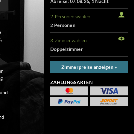
v
Abreise: 07.08.26, 1 Nacht
2. Personen wählen
2 Personen
e
,
3. Zimmer wählen
Doppelzimmer
-
Zimmerpreise anzeigen »
en
ng
ZAHLUNGSARTEN
 und
nd